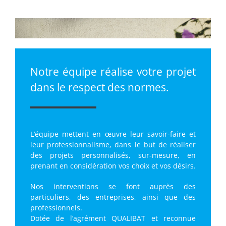
Notre équipe réalise votre projet
dans le respect des normes.
L’équipe mettent en œuvre leur savoir-faire et
leur professionnalisme, dans le but de réaliser
des projets personnalisés, sur-mesure, en
prenant en considération vos choix et vos désirs.
Nos interventions se font auprès des
particuliers, des entreprises, ainsi que des
professionnels.
Dotée de l’agrément QUALIBAT et reconnue