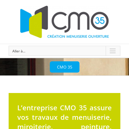
Aller à...
CMO 35
L’entreprise CMO 35 assure
vos travaux de menuiserie,
miroiterie, peinture,