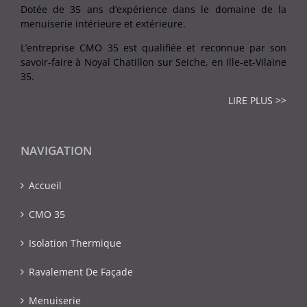
Dotée de 35 ans d’expérience dans le domaine de la
menuiserie intérieure et extérieure.
L’entreprise CMO 35 est qualifiée et reconnue par son
savoir-faire à Noyal Chatillon sur Seiche, en Ille-et-Vilaine
35.
LIRE PLUS >>
NAVIGATION
Accueil
CMO 35
Isolation Thermique
Ravalement De Façade
Menuiserie