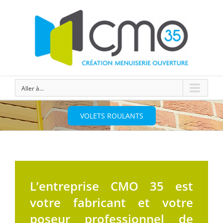
Aller à...
VOLETS ROULANTS
L’entreprise CMO 35 est
votre fabricant et votre
poseur professionnel de