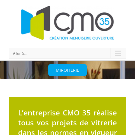
Aller à...
MIROITERIE
L’entreprise CMO 35 réalise
tous vos projets de vitrerie
dans les normes en vigueur