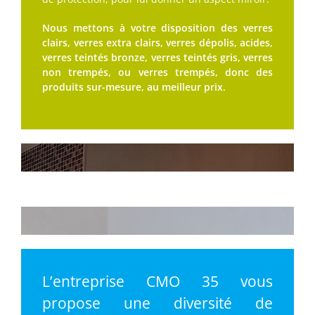
Nous mettons à votre disposition des verres
clairs, verres extra clairs, verres dépolis, acides,
verres teintés bronze, verres teintés gris, verres
non trempés, ou verres trempés, donc des
produits sur-mesure, au meilleur prix.
L’entreprise CMO 35 vous
propose une diversité de