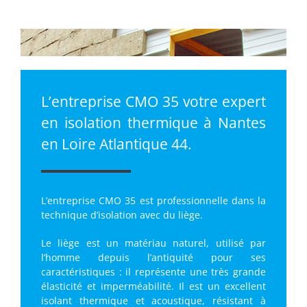
L’entreprise CMO 35 votre expert
en isolation thermique à Nantes
en Loire Atlantique 44.
L’entreprise CMO 35 est professionnelle dans la
technique d’isolation avec du liège.
Le liège est un matériau naturel, utilisé par
l’homme depuis l’antiquité pour ses
caractéristiques : il représente une très grande
élasticité et imperméabilité. Il est un excellent
isolant thermique et acoustique, résistant à