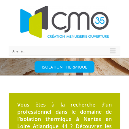
Aller à...
ISOLATION THERMIQUE
Vous êtes à la recherche d’un
professionnel dans le domaine de
l’isolation thermique à Nantes en
Loire Atlantique 44 ? Découvrez les