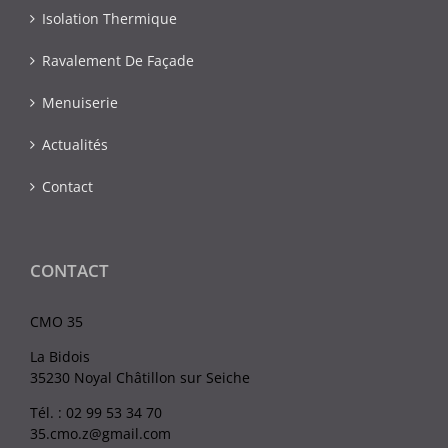
Isolation Thermique
Ravalement De Façade
Menuiserie
Actualités
Contact
CONTACT
CMO 35
La Bidois
35230 Noyal Châtillon sur Seiche
Tél. : 02 99 53 34 70
35.cmo.z@gmail.com