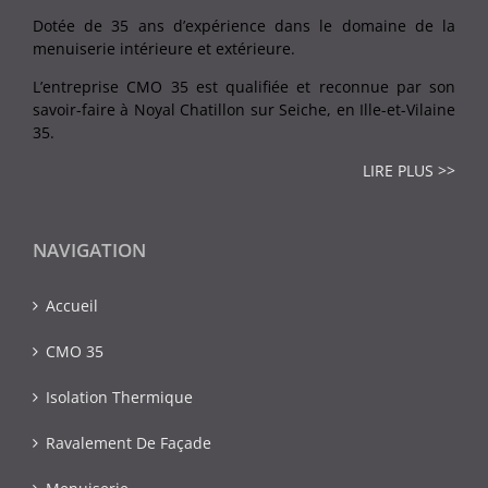
Dotée de 35 ans d’expérience dans le domaine de la
menuiserie intérieure et extérieure.
L’entreprise CMO 35 est qualifiée et reconnue par son
savoir-faire à Noyal Chatillon sur Seiche, en Ille-et-Vilaine
35.
LIRE PLUS >>
NAVIGATION
Accueil
CMO 35
Isolation Thermique
Ravalement De Façade