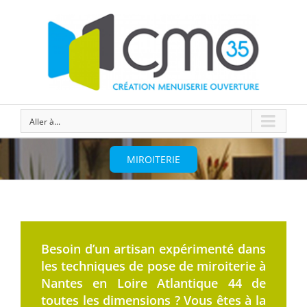
Aller à...
MIROITERIE
Besoin d’un artisan expérimenté dans
les techniques de pose de miroiterie à
Nantes en Loire Atlantique 44 de
toutes les dimensions ? Vous êtes à la