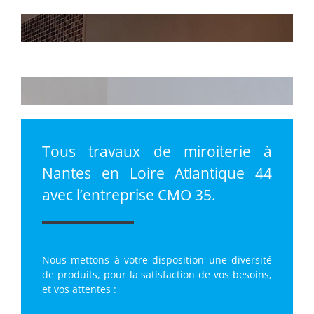
Tous travaux de miroiterie à
Nantes en Loire Atlantique 44
avec l’entreprise CMO 35.
Nous mettons à votre disposition une diversité
de produits, pour la satisfaction de vos besoins,
et vos attentes :