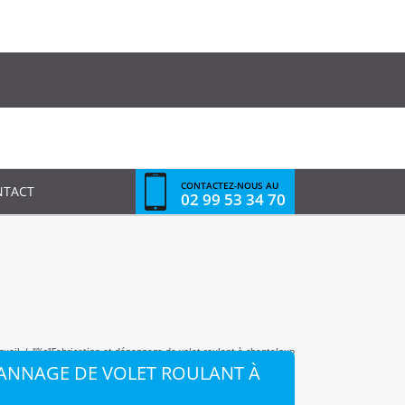
CONTACTEZ-NOUS AU
NTACT
02 99 53 34 70
cueil
/
"%s"
Fabrication et dépannage de volet roulant à chanteloup
PANNAGE DE VOLET ROULANT À