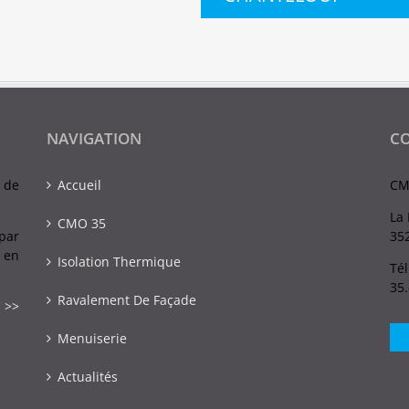
NAVIGATION
C
 de
Accueil
CM
La 
CMO 35
par
352
 en
Isolation Thermique
Tél
35
Ravalement De Façade
 >>
Menuiserie
Actualités