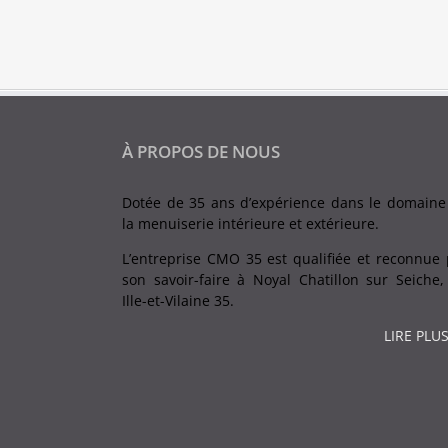
À PROPOS DE NOUS
Dotée de 35 ans d’expérience dans le domaine
la menuiserie intérieure et extérieure.
L’entreprise CMO 35 est qualifiée et reconnue 
son savoir-faire à Noyal Chatillon sur Seiche,
Ille-et-Vilaine 35.
LIRE PLUS