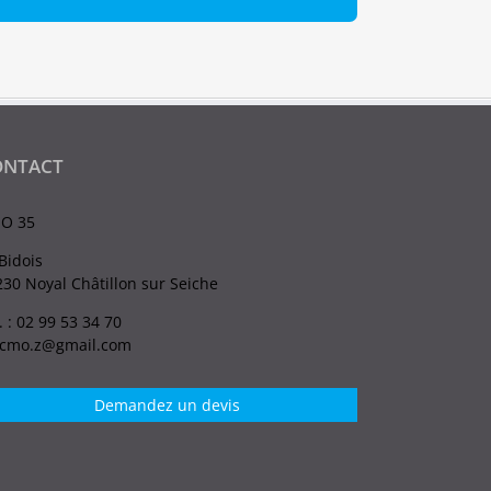
ONTACT
O 35
Bidois
30 Noyal Châtillon sur Seiche
. : 02 99 53 34 70
.cmo.z@gmail.com
Demandez un devis