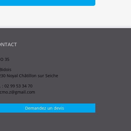
ONTACT
O 35
Bidois
30 Noyal Châtillon sur Seiche
. : 02 99 53 34 70
.cmo.z@gmail.com
Demandez un devis