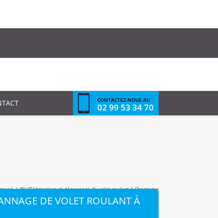
CONTACTEZ-NOUS AU
NTACT
02 99 53 34 70
ccueil
/
"%s"
Fabrication et dépannage de volet roulant à Chantepie
PANNAGE DE VOLET ROULANT À