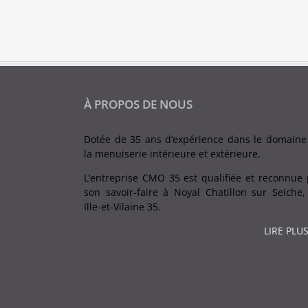
À PROPOS DE NOUS
Dotée de 35 ans d’expérience dans le domaine
la menuiserie intérieure et extérieure.
L’entreprise CMO 35 est qualifiée et reconnue 
son savoir-faire à Noyal Chatillon sur Seiche,
Ille-et-Vilaine 35.
LIRE PLUS