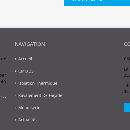
NAVIGATION
C
 de
Accueil
CM
La 
CMO 35
par
352
 en
Isolation Thermique
Tél
35
Ravalement De Façade
 >>
Menuiserie
Actualités