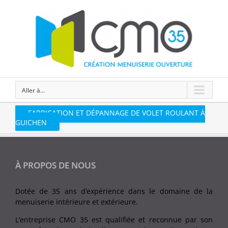
Aller à...
FABRICATION ET DÉPANNAGE DE VOLET ROULANT À
GUICHEN
À PROPOS DE NOUS
Dotée de 35 ans d’expérience dans le domaine de la
menuiserie intérieure et extérieure.
L’entreprise CMO 35 est qualifiée et reconnue par son