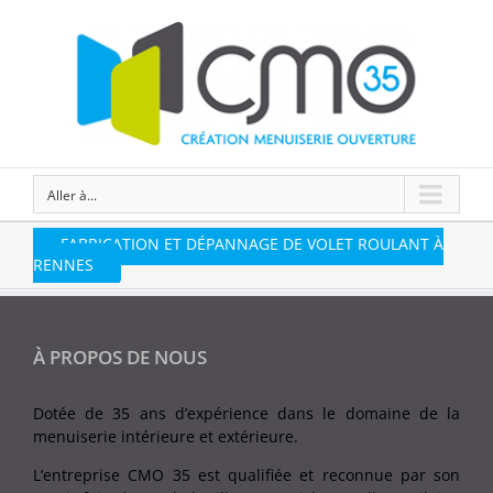
Aller à...
FABRICATION ET DÉPANNAGE DE VOLET ROULANT À
RENNES
À PROPOS DE NOUS
Dotée de 35 ans d’expérience dans le domaine de la
menuiserie intérieure et extérieure.
L’entreprise CMO 35 est qualifiée et reconnue par son