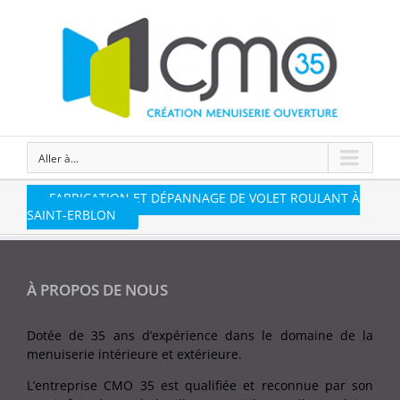
Aller à...
FABRICATION ET DÉPANNAGE DE VOLET ROULANT À
SAINT-ERBLON
À PROPOS DE NOUS
Dotée de 35 ans d’expérience dans le domaine de la
menuiserie intérieure et extérieure.
L’entreprise CMO 35 est qualifiée et reconnue par son