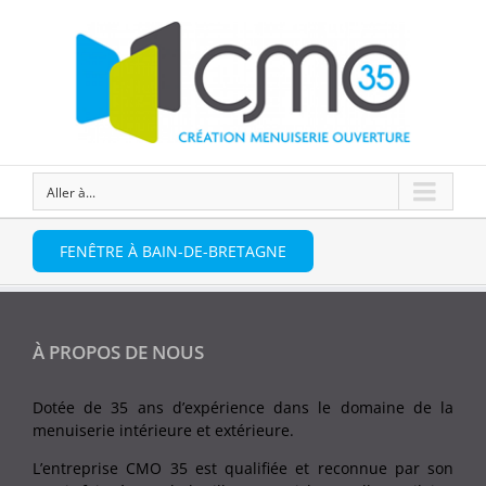
Aller à...
FENÊTRE À BAIN-DE-BRETAGNE
À PROPOS DE NOUS
Dotée de 35 ans d’expérience dans le domaine de la
menuiserie intérieure et extérieure.
L’entreprise CMO 35 est qualifiée et reconnue par son