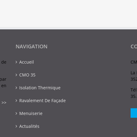
NAVIGATION
C
 de
Accueil
CM
La 
CMO 35
par
352
 en
Isolation Thermique
Tél
35
Ravalement De Façade
 >>
Menuiserie
Actualités