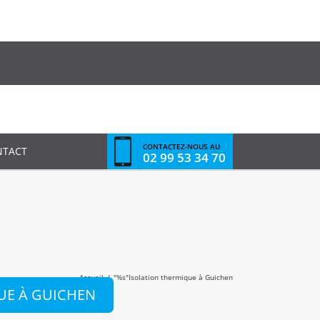
CONTACTEZ-NOUS AU
NTACT
02 99 53 34 70
Accueil
/
"%s"
Isolation thermique à Guichen
UE À GUICHEN