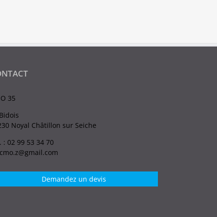
ONTACT
O 35
Bidois
30 Noyal Châtillon sur Seiche
. : 02 99 53 34 70
.cmo.z@gmail.com
Demandez un devis