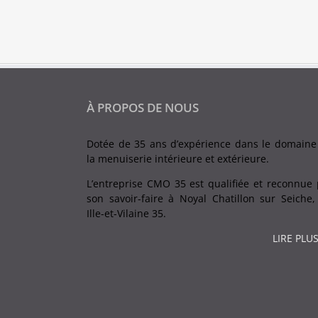
À PROPOS DE NOUS
Dotée de 35 ans d’expérience dans le domaine
la menuiserie intérieure et extérieure.
L’entreprise CMO 35 est qualifiée et reconnue 
son savoir-faire à Noyal Chatillon sur Seiche,
Ille-et-Vilaine 35.
LIRE PLUS