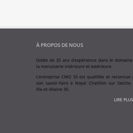
À PROPOS DE NOUS
Dotée de 35 ans d’expérience dans le domaine
la menuiserie intérieure et extérieure.
L’entreprise CMO 35 est qualifiée et reconnue 
son savoir-faire à Noyal Chatillon sur Seiche,
Ille-et-Vilaine 35.
LIRE PLUS