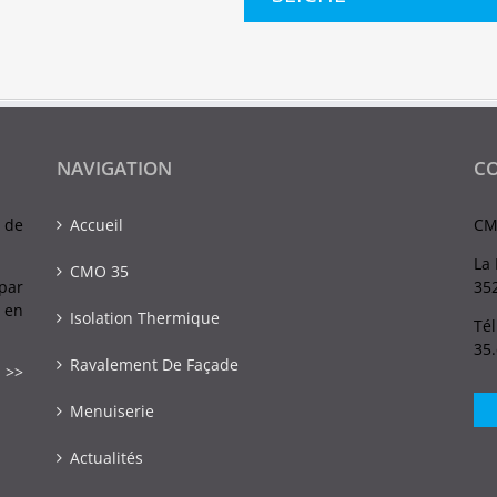
NAVIGATION
C
 de
Accueil
CM
La 
CMO 35
par
352
 en
Isolation Thermique
Tél
35
Ravalement De Façade
 >>
Menuiserie
Actualités