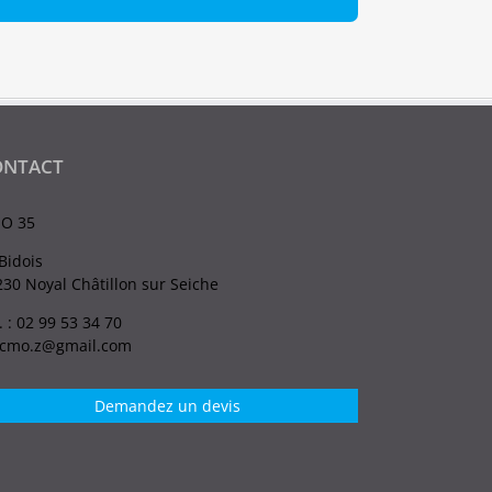
ONTACT
O 35
Bidois
30 Noyal Châtillon sur Seiche
. : 02 99 53 34 70
.cmo.z@gmail.com
Demandez un devis