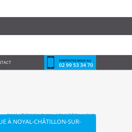
CONTACTEZ-NOUS AU
NTACT
02 99 53 34 70
Accueil
/
"%s"
Isolation thermique à Noyal-Châtillon-sur-Seiche
UE À NOYAL-CHÂTILLON-SUR-