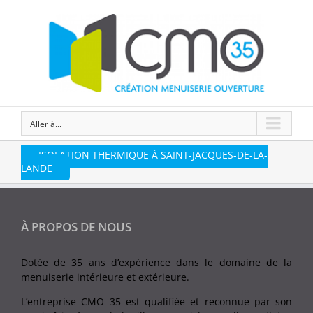
Aller à...
ISOLATION THERMIQUE À SAINT-JACQUES-DE-LA-
LANDE
À PROPOS DE NOUS
Dotée de 35 ans d’expérience dans le domaine de la
menuiserie intérieure et extérieure.
L’entreprise CMO 35 est qualifiée et reconnue par son