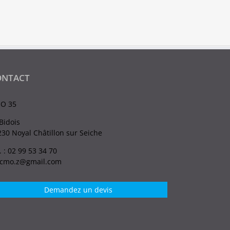
ONTACT
O 35
Bidois
30 Noyal Châtillon sur Seiche
. : 02 99 53 34 70
.cmo.z@gmail.com
Demandez un devis