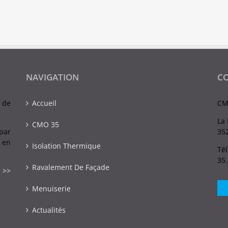
NAVIGATION
C
 de
Accueil
CM
La 
CMO 35
par
352
 en
Isolation Thermique
Tél
35
Ravalement De Façade
 >>
Menuiserie
Actualités