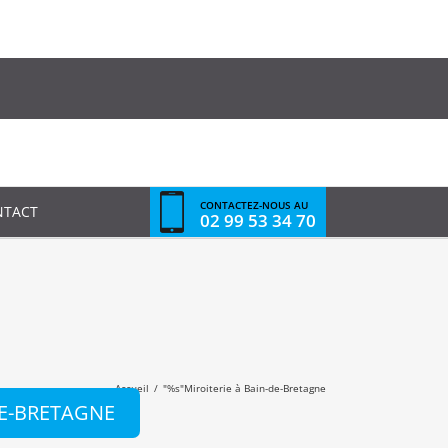
CONTACTEZ-NOUS AU
NTACT
02 99 53 34 70
Accueil
/
"%s"
Miroiterie à Bain-de-Bretagne
DE-BRETAGNE