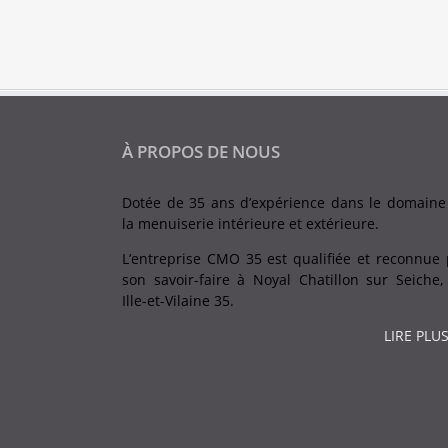
À PROPOS DE NOUS
Dotée de 35 ans d’expérience dans le domaine
la menuiserie intérieure et extérieure.
L’entreprise CMO 35 est qualifiée et reconnue 
son savoir-faire à Noyal Chatillon sur Seiche,
Ille-et-Vilaine 35.
LIRE PLUS