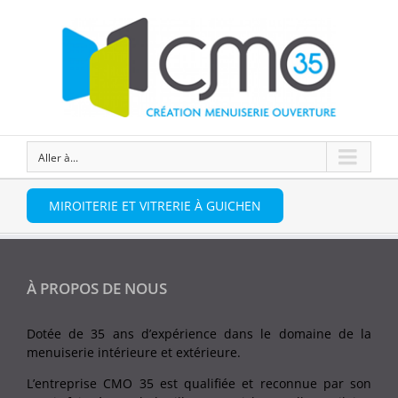
Aller à...
MIROITERIE ET VITRERIE À GUICHEN
À PROPOS DE NOUS
Dotée de 35 ans d’expérience dans le domaine de la
menuiserie intérieure et extérieure.
L’entreprise CMO 35 est qualifiée et reconnue par son