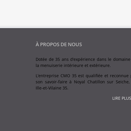
À PROPOS DE NOUS
Dotée de 35 ans d’expérience dans le domaine
la menuiserie intérieure et extérieure.
L’entreprise CMO 35 est qualifiée et reconnue 
son savoir-faire à Noyal Chatillon sur Seiche,
Ille-et-Vilaine 35.
LIRE PLUS