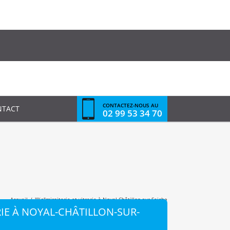
CONTACTEZ-NOUS AU
NTACT
02 99 53 34 70
Accueil
/
"%s"
miroiterie et vitrerie à Noyal-Châtillon-sur-Seiche
RIE À NOYAL-CHÂTILLON-SUR-