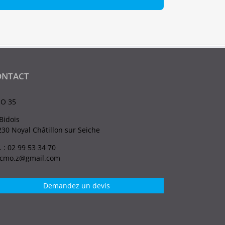
ONTACT
O 35
Bidois
30 Noyal Châtillon sur Seiche
. : 02 99 53 34 70
.cmo.z@gmail.com
Demandez un devis