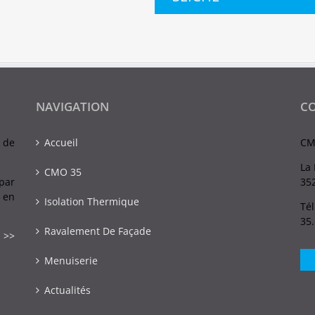
NAVIGATION
C
 de
Accueil
CM
La 
CMO 35
par
352
 en
Isolation Thermique
Tél
35
Ravalement De Façade
 >>
Menuiserie
Actualités