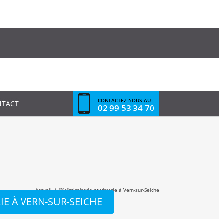
CONTACTEZ-NOUS AU
NTACT
02 99 53 34 70
Accueil
/
"%s"
miroiterie et vitrerie à Vern-sur-Seiche
RIE À VERN-SUR-SEICHE