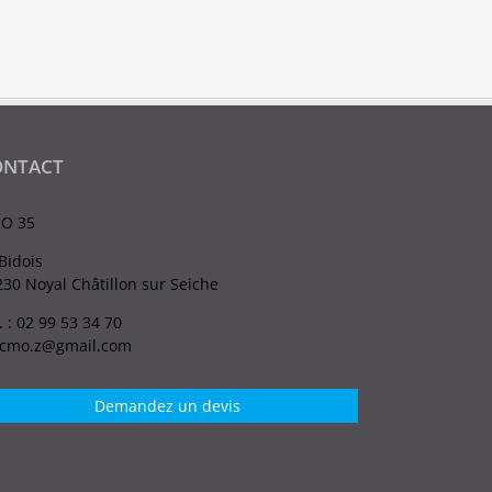
ONTACT
O 35
Bidois
30 Noyal Châtillon sur Seiche
. : 02 99 53 34 70
.cmo.z@gmail.com
Demandez un devis