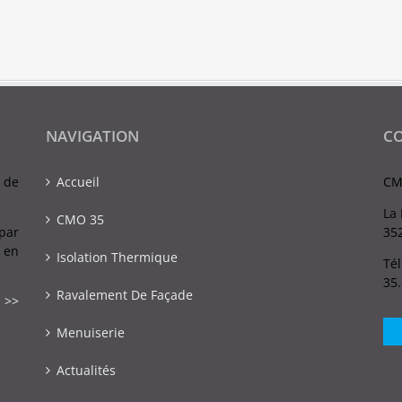
NAVIGATION
C
 de
Accueil
CM
La 
CMO 35
par
352
 en
Isolation Thermique
Tél
35
Ravalement De Façade
 >>
Menuiserie
Actualités