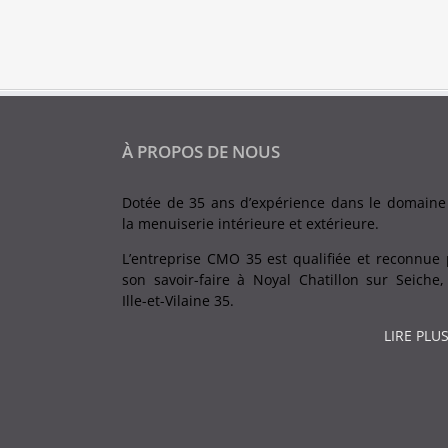
À PROPOS DE NOUS
Dotée de 35 ans d’expérience dans le domaine
la menuiserie intérieure et extérieure.
L’entreprise CMO 35 est qualifiée et reconnue 
son savoir-faire à Noyal Chatillon sur Seiche,
Ille-et-Vilaine 35.
LIRE PLUS