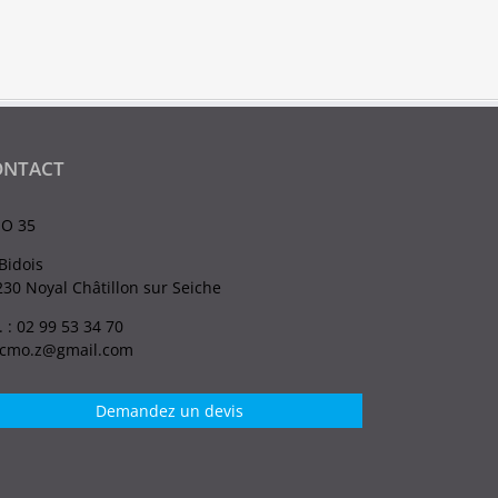
ONTACT
O 35
Bidois
30 Noyal Châtillon sur Seiche
. : 02 99 53 34 70
.cmo.z@gmail.com
Demandez un devis