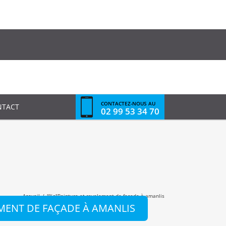
CONTACTEZ-NOUS AU
NTACT
02 99 53 34 70
Accueil
/
"%s"
Peinture et ravalement de façade à amanlis
MENT DE FAÇADE À AMANLIS