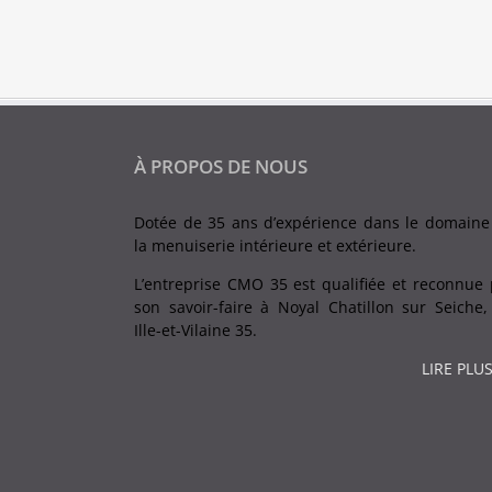
À PROPOS DE NOUS
Dotée de 35 ans d’expérience dans le domaine
la menuiserie intérieure et extérieure.
L’entreprise CMO 35 est qualifiée et reconnue 
son savoir-faire à Noyal Chatillon sur Seiche,
Ille-et-Vilaine 35.
LIRE PLUS