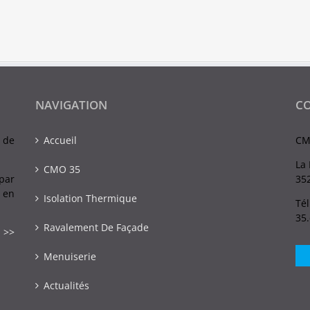
NAVIGATION
C
 de
Accueil
CM
La 
CMO 35
par
352
 en
Isolation Thermique
Tél
35
Ravalement De Façade
 >>
Menuiserie
Actualités