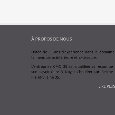
À PROPOS DE NOUS
Dotée de 35 ans d’expérience dans le domaine
la menuiserie intérieure et extérieure.
L’entreprise CMO 35 est qualifiée et reconnue 
son savoir-faire à Noyal Chatillon sur Seiche,
Ille-et-Vilaine 35.
LIRE PLUS