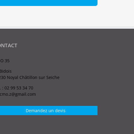
ONTACT
O 35
Bidois
30 Noyal Châtillon sur Seiche
. : 02 99 53 34 70
.cmo.z@gmail.com
Demandez un devis