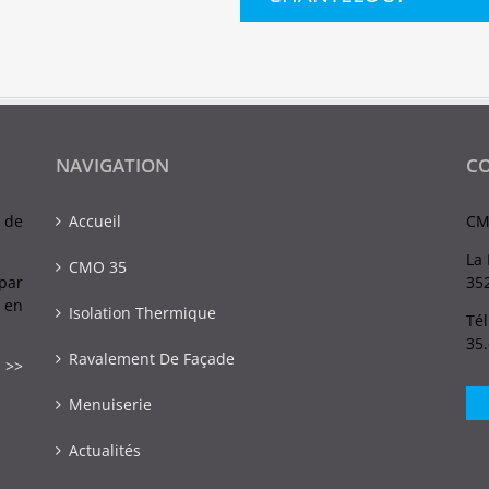
NAVIGATION
C
 de
Accueil
CM
La 
CMO 35
par
352
 en
Isolation Thermique
Tél
35
Ravalement De Façade
 >>
Menuiserie
Actualités