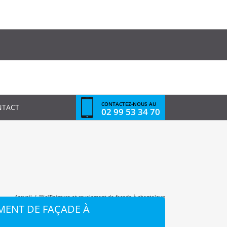
CONTACTEZ-NOUS AU
NTACT
02 99 53 34 70
Accueil
/
"%s"
Peinture et ravalement de façade à chanteloup
MENT DE FAÇADE À