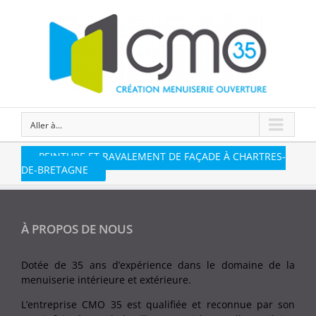
Aller à...
PEINTURE ET RAVALEMENT DE FAÇADE À CHARTRES-
DE-BRETAGNE
À PROPOS DE NOUS
Dotée de 35 ans d’expérience dans le domaine de la
menuiserie intérieure et extérieure.
L’entreprise CMO 35 est qualifiée et reconnue par son