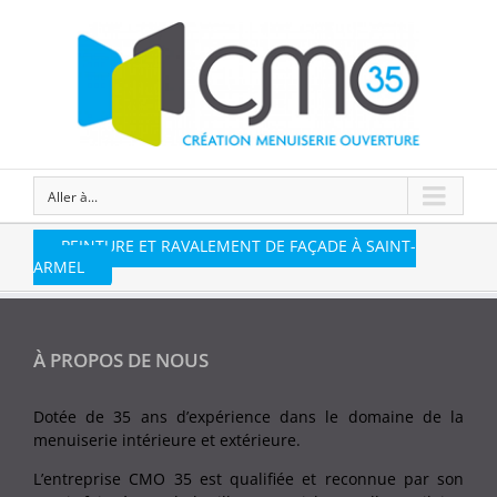
Aller à...
PEINTURE ET RAVALEMENT DE FAÇADE À SAINT-
ARMEL
À PROPOS DE NOUS
Dotée de 35 ans d’expérience dans le domaine de la
menuiserie intérieure et extérieure.
L’entreprise CMO 35 est qualifiée et reconnue par son