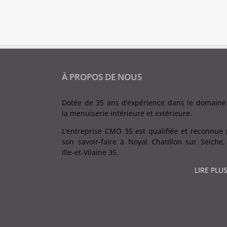
À PROPOS DE NOUS
Dotée de 35 ans d’expérience dans le domaine
la menuiserie intérieure et extérieure.
L’entreprise CMO 35 est qualifiée et reconnue 
son savoir-faire à Noyal Chatillon sur Seiche,
Ille-et-Vilaine 35.
LIRE PLUS