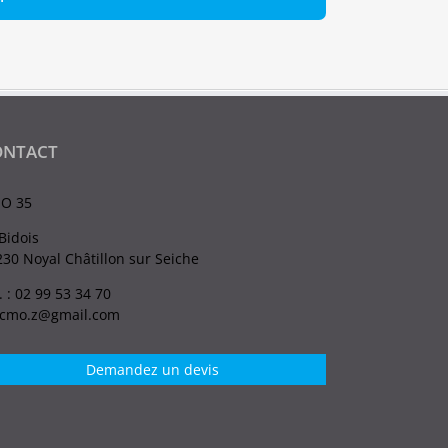
ONTACT
O 35
Bidois
30 Noyal Châtillon sur Seiche
. : 02 99 53 34 70
.cmo.z@gmail.com
Demandez un devis