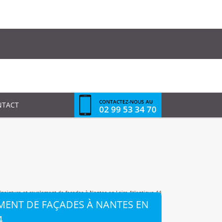
CONTACTEZ-NOUS AU
NTACT
02 99 53 34 70
"
peinture et ravalement de façades à Nantes en Loire Atlantique 44
MENT DE FAÇADES À NANTES EN
4