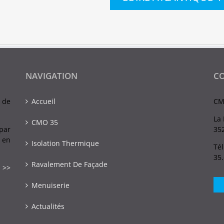
NAVIGATION
C
 de
Accueil
CM
La 
CMO 35
par
352
 en
Isolation Thermique
Tél
35
Ravalement De Façade
 >>
Menuiserie
Actualités