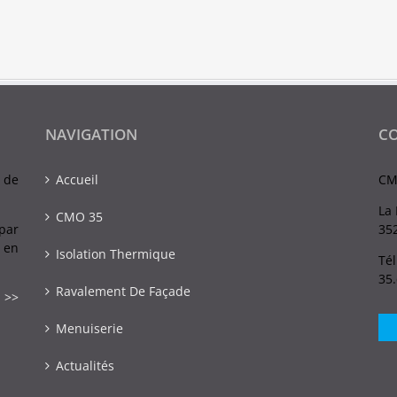
NAVIGATION
C
 de
Accueil
CM
La 
CMO 35
par
352
 en
Isolation Thermique
Tél
35
Ravalement De Façade
 >>
Menuiserie
Actualités