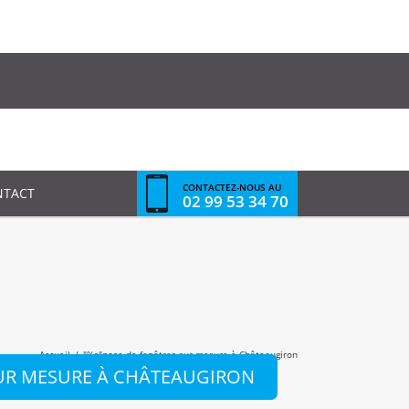
CONTACTEZ-NOUS AU
NTACT
02 99 53 34 70
Accueil
/
"%s"
pose de fenêtres sur mesure à Châteaugiron
SUR MESURE À CHÂTEAUGIRON