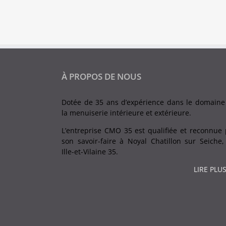
À PROPOS DE NOUS
Dotée de 35 ans d’expérience dans le domaine
la menuiserie intérieure et extérieure.
L’entreprise CMO 35 est qualifiée et reconnue 
son savoir-faire à Noyal Chatillon sur Seiche,
Ille-et-Vilaine 35.
LIRE PLUS