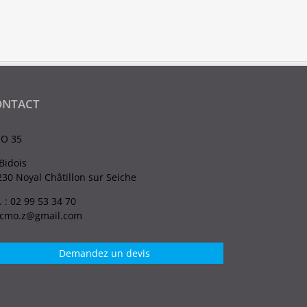
ONTACT
O 35
Bidois
30 Noyal Châtillon sur Seiche
. : 02 99 53 34 70
.cmo.z@gmail.com
Demandez un devis