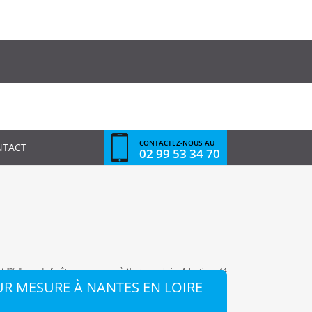
CONTACTEZ-NOUS AU
NTACT
02 99 53 34 70
/
"%s"
pose de fenêtres sur mesure à Nantes en Loire Atlantique 44
UR MESURE À NANTES EN LOIRE