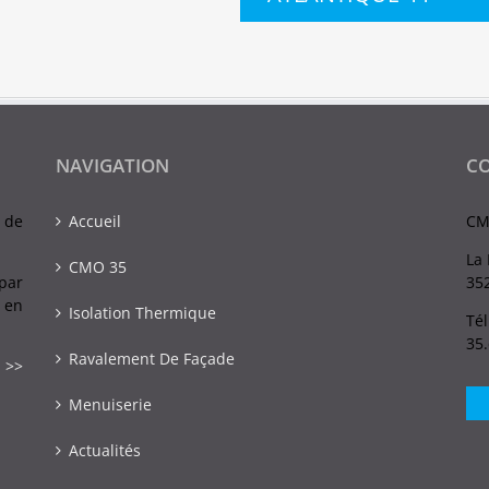
NAVIGATION
C
 de
Accueil
CM
La 
CMO 35
par
352
 en
Isolation Thermique
Tél
35
Ravalement De Façade
 >>
Menuiserie
Actualités