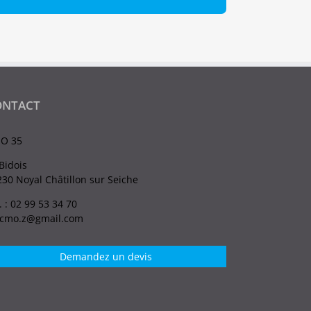
ONTACT
O 35
Bidois
30 Noyal Châtillon sur Seiche
. : 02 99 53 34 70
.cmo.z@gmail.com
Demandez un devis