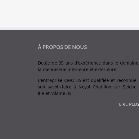
À PROPOS DE NOUS
Dotée de 35 ans d’expérience dans le domaine
la menuiserie intérieure et extérieure.
L’entreprise CMO 35 est qualifiée et reconnue 
son savoir-faire à Noyal Chatillon sur Seiche,
Ille-et-Vilaine 35.
LIRE PLUS