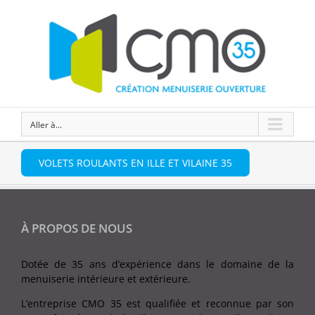
Aller à...
VOLETS ROULANTS EN ILLE ET VILAINE 35
À PROPOS DE NOUS
Dotée de 35 ans d’expérience dans le domaine de la
menuiserie intérieure et extérieure.
L’entreprise CMO 35 est qualifiée et reconnue par son