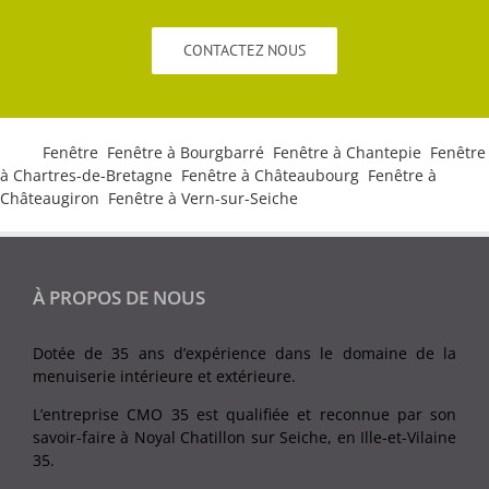
CONTACTEZ NOUS
Tags:
Fenêtre
,
Fenêtre à Bourgbarré
,
Fenêtre à Chantepie
,
Fenêtre
à Chartres-de-Bretagne
,
Fenêtre à Châteaubourg
,
Fenêtre à
Châteaugiron
,
Fenêtre à Vern-sur-Seiche
À PROPOS DE NOUS
Dotée de 35 ans d’expérience dans le domaine de la
menuiserie intérieure et extérieure.
L’entreprise CMO 35 est qualifiée et reconnue par son
savoir-faire à Noyal Chatillon sur Seiche, en Ille-et-Vilaine
35.