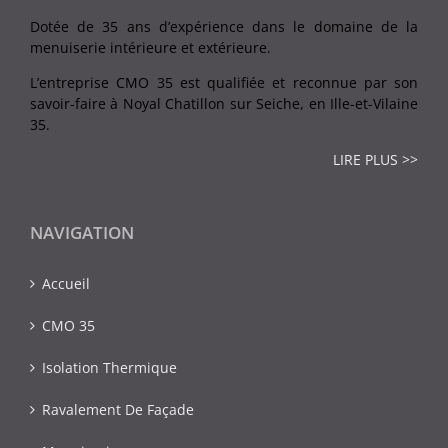
Dotée de 35 ans d’expérience dans le domaine de la
menuiserie intérieure et extérieure.
L’entreprise CMO 35 est qualifiée et reconnue par son
savoir-faire à Noyal Chatillon sur Seiche, en Ille-et-Vilaine
35.
LIRE PLUS >>
NAVIGATION
Accueil
CMO 35
Isolation Thermique
Ravalement De Façade