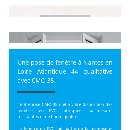
Une pose de fenêtre à Nantes en
Loire Atlantique 44 qualitative
avec CMO 35.
L’entreprise CMO 35 met à votre disposition des
fenêtres en PVC, fabriquées sur-mesure,
résistantes et de haute qualité.
La fenêtre en PVC fait partie de la menuiserie