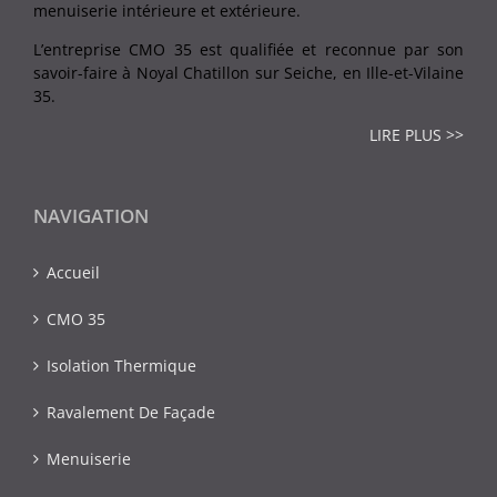
menuiserie intérieure et extérieure.
L’entreprise CMO 35 est qualifiée et reconnue par son
savoir-faire à Noyal Chatillon sur Seiche, en Ille-et-Vilaine
35.
LIRE PLUS >>
NAVIGATION
Accueil
CMO 35
Isolation Thermique
Ravalement De Façade
Menuiserie