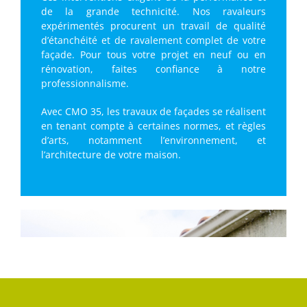
de la grande technicité. Nos ravaleurs
expérimentés procurent un travail de qualité
d’étanchéité et de ravalement complet de votre
façade. Pour tous votre projet en neuf ou en
rénovation, faites confiance à notre
professionnalisme.
Avec CMO 35, les travaux de façades se réalisent
en tenant compte à certaines normes, et règles
d’arts, notamment l’environnement, et
l’architecture de votre maison.