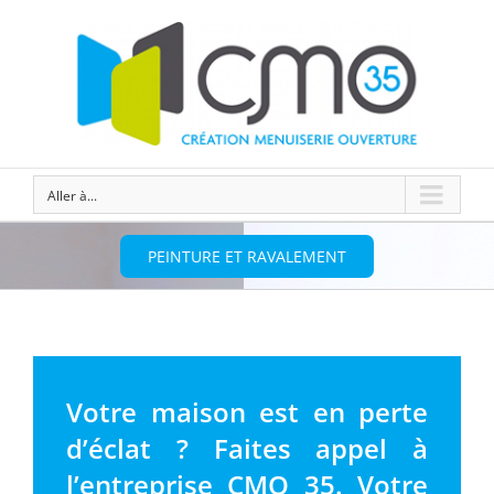
Aller à...
PEINTURE ET RAVALEMENT
Votre maison est en perte
d’éclat ? Faites appel à
l’entreprise CMO 35. Votre